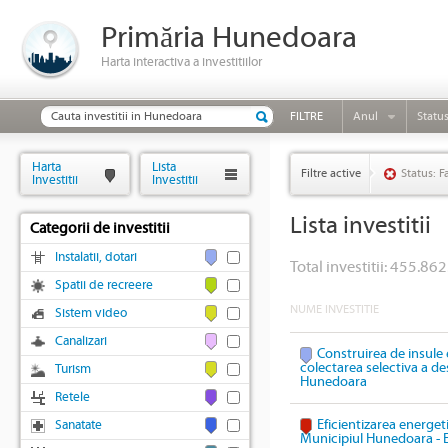
Primăria Hunedoara
Harta interactiva a investitiilor
FILTRE
Anul
Statu
Harta
Lista
Filtre active
Status: F
Investitii
Investitii
Lista investitii
Categorii de investitii
Instalatii, dotari
Total investitii: 455.862
Spatii de recreere
NUME INVESTITIE
Sistem video
Canalizari
Construirea de insule 
colectarea selectiva a des
Turism
Hunedoara
Retele
Eficientizarea energeti
Sanatate
Municipiul Hunedoara - 