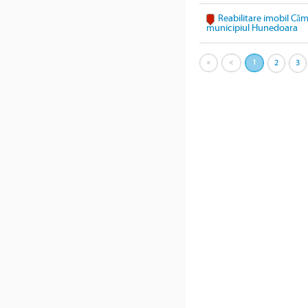
Reabilitare imobil Cămi
municipiul Hunedoara
«
<
1
2
3