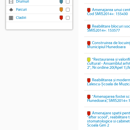
Drumuri
Parcuri
Amenajarea unui cent
Cod SMIS2014+: 155430
Cladiri
Reabilitare blocuri so
SMIS2014+: 153577
Construirea de locuinț
Municipiul Hunedoara
"Restaurarea și valori
cultural - Ansamblul arhi
2", Nr.ordine:20(Apel 1),
Reabilitarea și modern
Lalescu-Școala de Muzic
”Amenajarea fostei sco
Hunedoara”, SMIS2014+:
Amenajare spatii pentr
"after scool", reabilitare
stomatologice si cabinete
Scoala Gim 2