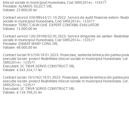
blocuri sociale in municipiul Hunedoara, Cod SMIS2014+: 153577
Prestator: ALAMOS SELECT SRL
Valoare: 23.800,00 lei
Contract servicii 339/88543/21.10.2022- Servicii de audit financiar extern- Reabil
sociale in municipiul Hunedoara, Cod SMIS2014+: 153577
Prestator: TEREC CALIN GHE. EXPERT CONTABIL EVALUATOR
Valoare: 15.000,00 lei
Contract servicii 126/39768/02.05.2023- Servicii dirigentie de santier- Reabilitar
sociale in municipiul Hunedoara, Cod SMIS2014+: 153577
Prestator: DAMAY MARY CONS SRL
Valoare: 48.000,00 lei
Contract lucrari 9/5759/18.01.2023- Proiectare, asistenta tehnica din partea proie
executie lucrari- proiect Reabilitare blocuri sociale in municipiul Hunedoara- Lot
SMIS2014+: 153577
Executant: SC TIKVA SERVIS CONSTRUCT SRL
Valoare: 4.343.254,17 lei
Contract lucrari 10/5762/18.01.2023- Proiectare, asistenta tehnica din partea proi
executie lucrari- proiect Reabilitare blocuri sociale in municipiul Hunedoara- Lot
SMIS2014+: 153577
Executant: SC TIKVA SERVIS CONSTRUCT SRL
Valoare: 4.134.709,25 lei