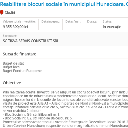
Reabilitare blocuri sociale în municipiul Hunedoar
Cladiri
Valoare totala investitie:
Data inceput:
Data sfarsit:
Durata:
Status:
9.355.390,00 lei
-
-
-
În execuție
Executant:
SC TIKVA SERVIS CONSTRUCT SRL
Sursa de finantare
Buget de stat
Buget local
Buget Fonduri Europene
Obiective
Prin realizarea acestei investitii se va asigura un cadru adecvat locuirii, prin imbu
conditiilor ce tin de infrastrutura si modernizarea spatiilor de locuit. Astfel se dor
asigure locatarilor din blocurile de locuinte sociale conditii adecvate acestor loc
vizata de proiect este Aria A1 - Aria din partea de Nord si Nord-Est a municipiulu
corespunzatoare cartierelor Micro 5, Micro 6 si Micro 7 si Aria A4 - O arie din zon
se vor reabilita 2 blocuri:
- Bloc Social nr. G9, str. Eliberarii nr. 1,
- Bloc Social nr. G2, str. Nicolae Balcescu nr. 6.
Proiectul se adreseaza teritoriului vizat de Strategia de Dezvoltare Locala 2018
Urban Corvinia Hunedoara, respectiv zonelor marginalizate din mun Hunedoara,