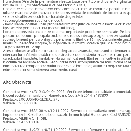
Hunedoara (Aria de implementare vizeaza toate cele 9 Zone Urbane Marginali
incluse în SDL, cu precadere a ZUM-urilor din Aria 1).
Una dintre cele mai grave probleme comune cu care se confrunta populatia din
urbane marginalizate analizate este reprezentata de conditiile de locuire si în spe
• starea si calitatea locuintelor: locuinte degradate;
• supraaglomerarea spatiilor de locuit;
• nesiguranta locativa: lipsa proprietatii/situatia juridica incerta a imobilelor in ca
lipsa actelor pentru locuinta (domiciliul lipsa);
Locuirea reprezinta una dintre cele mai importante probleme semnalate. Pe lang
precare de locuire, principala problema o reprezinta supra-aglomerarea, spatiul 
supraaglomerat pentru o singura pers, norma fiind de 15 mp. Garsonierele gazdu
familii, nu persoane singure, ajungându-se la situatii locative greu de imaginat: f
10 pers traind în 12 mp.
Aceste blocuri se afla intr-o stare de degradare avansata, incluzand deteriorari al
interioarelor, infiltratii, probleme de structura de rezistenta, si cea mai mare part
cu subsoluri inundate, insalubre. Nu au mai fost reabilitari semnificative în ultimii
blocurile de locuinte sociale. Reabilitarile vor fi acompaniate de masuri care sa v
îmbunatatirea comportamentului inadecvat a locatarilor, atitudinii negative fata 
intretinerea lor si mentinerea unui mediu curat.
Alte Observatii
Contract servicii 74/31943/04.04.2023- Verificare tehnica de calitate a proiectulu
blocuri sociale in municipiul Hunedoara, Cod SMIS2014+: 153577
Prestator: EXCLUSIVIO GLOBAL SRL
Valoare: 26.180,00 lei
Contract servicii 368/100754/10.11.2022- Servicii de consultanta pentru mana
implementarii- Reabilitare blocuri sociale in municipiul Hunedoara, Cod SMIS2
Prestator: MERITA CITIT SRL
Valoare: 159.460,00 lei
Contract servicii 359/91478/31.10.2022- Servicii de informare si publicitate- Rea