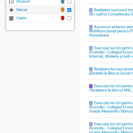
Drumuri
Parcuri
Realizare nocturnă te
din cadrul Complexului S
Cladiri
Ascensor exterior pen
Multifuncțional pentru P
Hunedoara
Execuție lucrări pentru
incendiu - Colegiul Econ
Internat, Ateliere școală 
Realizare lucrare priv
potabilă la Blocul Social 
Execuție lucrări pentru
canalizare la blocul ANL
Execuție lucrări pentru
incendiu - Colegiul Econ
strada Alexandru Vlahuță
Execuție lucrări pentru
incendiu - Colegiul Econ
strada Alexandru Vlahuță