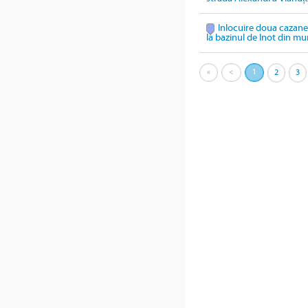
Inlocuire doua cazane
la bazinul de Inot din m
«
<
1
2
3