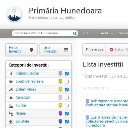
Primăria Hunedoara
Harta interactiva a investitiilor
FILTRE
Anul
Statu
Harta
Lista
Filtre active
Status: F
Investitii
Investitii
Lista investitii
Categorii de investitii
Instalatii, dotari
Total investitii: 318.425
Spatii de recreere
NUME INVESTITIE
Sistem video
Canalizari
Achiziționare și mont
ambientare statuie Ianc
Turism
Retele
Construirea de insule 
colectarea selectiva a des
Sanatate
Hunedoara