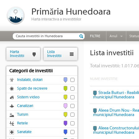
Primăria Hunedoara
Harta interactiva a investitiilor
FILTRE
Anul
Statu
Lista investitii
Harta
Lista
Investitii
Investitii
Total investitii: 1.017.0
Categorii de investitii
NUME INVESTITIE
Instalatii, dotari
Spatii de recreere
Strada Buituri - Reabil
municipiul Hunedoara
Sistem video
Canalizari
Aleea Drum Nou - Reabi
Turism
municipiul Hunedoara
Retele
Aleea Constructorului 
Sanatate
municipiul Hunedoara