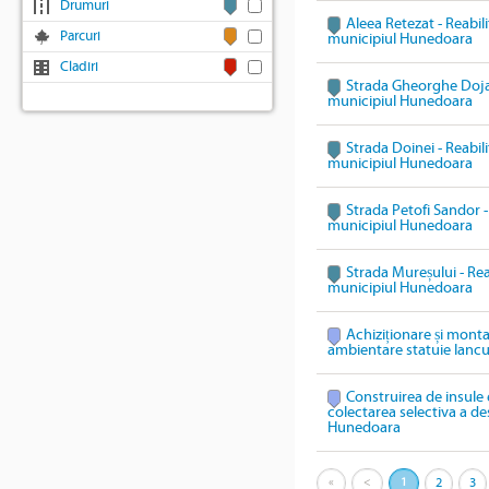
Drumuri
Aleea Retezat - Reabili
Parcuri
municipiul Hunedoara
Cladiri
Strada Gheorghe Doja -
municipiul Hunedoara
Strada Doinei - Reabili
municipiul Hunedoara
Strada Petofi Sandor - 
municipiul Hunedoara
Strada Mureșului - Reab
municipiul Hunedoara
Achiziționare și mont
ambientare statuie Ianc
Construirea de insule 
colectarea selectiva a des
Hunedoara
«
<
1
2
3