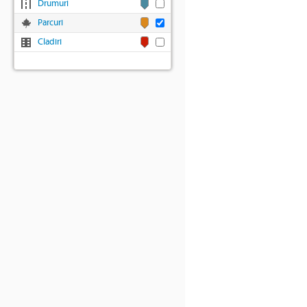
Drumuri
Parcuri
Cladiri