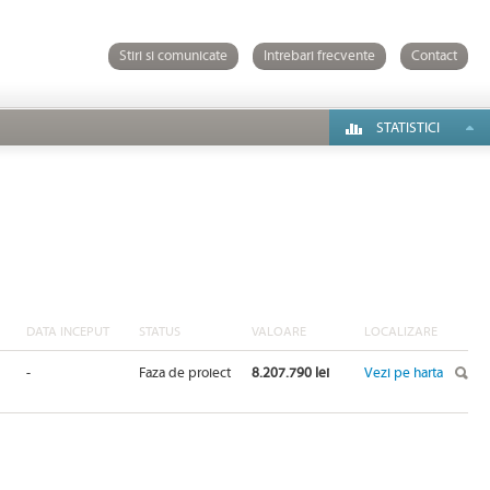
Stiri si comunicate
Intrebari frecvente
Contact
STATISTICI
DATA INCEPUT
STATUS
VALOARE
LOCALIZARE
-
Faza de proiect
8.207.790 lei
Vezi pe harta