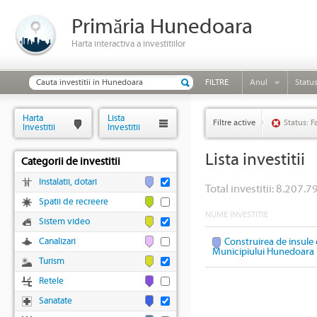
Primăria Hunedoara
Harta interactiva a investitiilor
FILTRE
Anul
Statu
Harta
Lista
Filtre active
Status: F
Investitii
Investitii
Lista investitii
Categorii de investitii
Instalatii, dotari
Total investitii: 8.207.79
Spatii de recreere
NUME INVESTITIE
Sistem video
Canalizari
Construirea de insule 
Municipiului Hunedoara
Turism
Retele
Sanatate