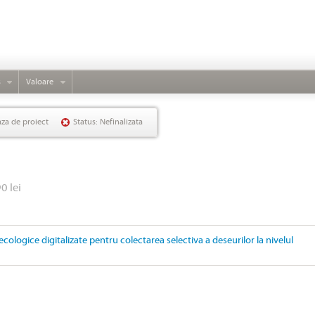
s
Valoare
aza de proiect
Status: Nefinalizata
0 lei
ecologice digitalizate pentru colectarea selectiva a deseurilor la nivelul