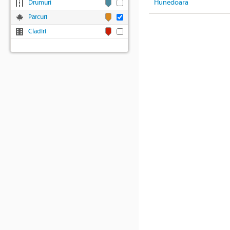
Hunedoara
Drumuri
Parcuri
Cladiri