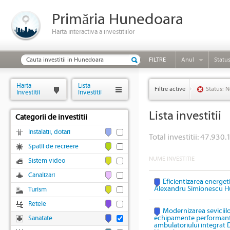
Primăria Hunedoara
Harta interactiva a investitiilor
FILTRE
Anul
Statu
Harta
Lista
Filtre active
Status: N
Investitii
Investitii
Lista investitii
Categorii de investitii
Instalatii, dotari
Total investitii: 47.930.
Spatii de recreere
NUME INVESTITIE
Sistem video
Canalizari
Eficientizarea energeti
Alexandru Simionescu 
Turism
Retele
Modernizarea seviciil
echipamente performante 
Sanatate
ambulatoriului integrat