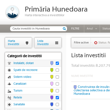
Primăria Hunedoara
Harta interactiva a investitiilor
FILTRE
Anul
Statu
Harta
Lista
Filtre active
Status: F
Investitii
Investitii
Lista investitii
Categorii de investitii
Instalatii, dotari
Total investitii: 8.207.79
Spatii de recreere
NUME INVESTITIE
Sistem video
Canalizari
Construirea de insule 
colectarea selectiva a des
Turism
Hunedoara
Retele
Sanatate