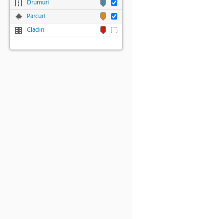
Drumuri
Parcuri
Cladiri