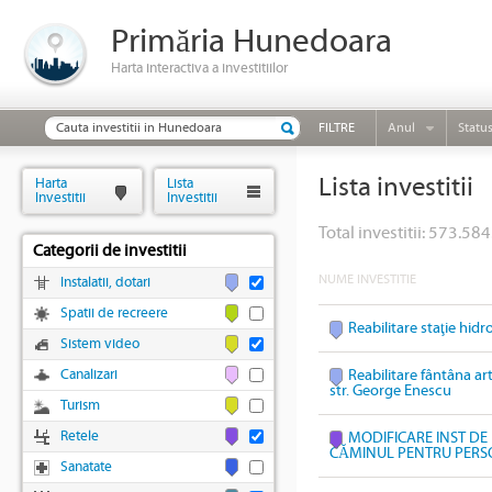
Primăria Hunedoara
Harta interactiva a investitiilor
FILTRE
Anul
Statu
Lista investitii
Harta
Lista
Investitii
Investitii
Total investitii: 573.584
Categorii de investitii
NUME INVESTITIE
Instalatii, dotari
Spatii de recreere
Reabilitare staţie hidr
Sistem video
Canalizari
Reabilitare fântâna art
str. George Enescu
Turism
Retele
MODIFICARE INST DE 
CĂMINUL PENTRU PERS
Sanatate