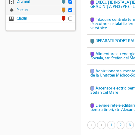
Drumuri
EXECUŢIE INSTALAŢI
GRĂDINIŢA PN3+PP3 - L
Parcuri
Cladiri
Inlocuire centrale ter
executare instalatii afe
varstnice
REPARATII PODET RAU
Alimentare cu energie
Sociala, str. Stefan cel M
Achiziționare și mont
de la Unitatea Medico-Soc
Ascensor electric pent
Stefan cel Mare
Deviere retele edilitar
pentru tineri, str. Alexa
«
<
1
2
3