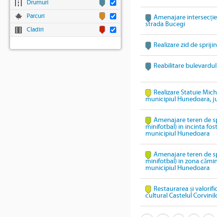
Drumuri
Parcuri
Amenajare intersecție t
strada Bucegi
Cladiri
Realizare zid de sprijin
Reabilitare bulevardul
Realizare Statuie Mich
municipiul Hunedoara, 
Amenajare teren de sp
minifotbal) in incinta fost
municipiul Hunedoara
Amenajare teren de sp
minifotbal) in zona cămin
municipiul Hunedoara
Restaurarea și valorif
cultural Castelul Corvinil