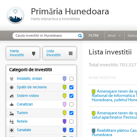
Primăria Hunedoara
Harta interactiva a investitiilor
FILTRE
Anul
Statu
Lista investitii
Harta
Lista
Investitii
Investitii
Total investitii: 703.327
Categorii de investitii
NUME INVESTITIE
Instalatii, dotari
Spatii de recreere
Amenajare teren de sp
National de Informatica 
Sistem video
Hunedoara, judetul Hun
Canalizari
Turism
Amenajare teren de spo
satul apartinator Pestis
Retele
Sanatate
Reabilitare platou Cas
Hunedoara