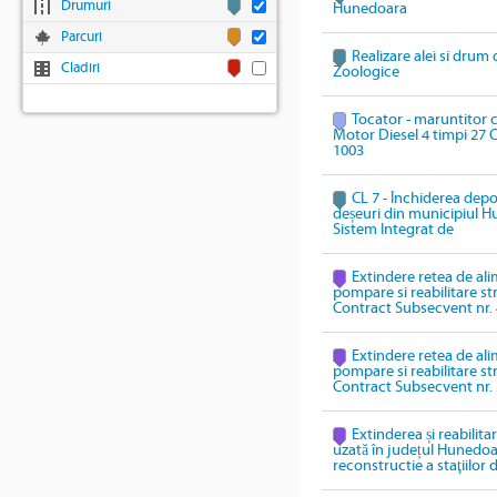
Drumuri
Hunedoara
Parcuri
Realizare alei si drum 
Cladiri
Zoologice
Tocator - maruntitor c
Motor Diesel 4 timpi 27
1003
CL 7 - Închiderea dep
deșeuri din municipiul H
Sistem Integrat de
Extindere retea de ali
pompare si reabilitare s
Contract Subsecvent nr. 
Extindere retea de ali
pompare si reabilitare s
Contract Subsecvent nr. 
Extinderea și reabilita
uzată în județul Hunedoa
reconstructie a staţiilo