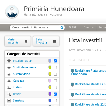
Primăria Hunedoara
Harta interactiva a investitiilor
FILTRE
Anul
Statu
Lista investitii
Harta
Lista
Investitii
Investitii
Total investitii: 571.253
Categorii de investitii
NUME INVESTITIE
Instalatii, dotari
Spatii de recreere
Reabilitare Piata Ian
Hunedoara
Sistem video
Canalizari
Reabilitare strada Cr
Turism
Retele
Reabilitare strada Ce
Sanatate
Reabilitare strada 22