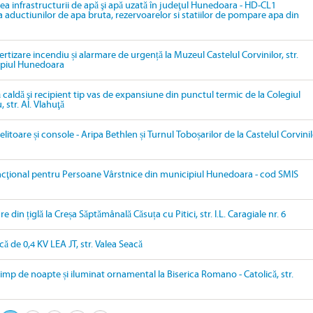
area infrastructurii de apă şi apă uzată în judeţul Hunedoara - HD-CL1
ea aductiunilor de apa bruta, rezervoarelor si statiilor de pompare apa din
ertizare incendiu și alarmare de urgență la Muzeul Castelul Corvinilor, str.
ipiul Hunedoara
 caldă şi recipient tip vas de expansiune din punctul termic de la Colegiul
str. Al. Vlahuţă
elitoare și console - Aripa Bethlen și Turnul Toboșarilor de la Castelul Corvinil
ncţional pentru Persoane Vârstnice din municipiul Hunedoara - cod SMIS
e din țiglă la Creșa Săptămânală Căsuța cu Pitici, str. I.L. Caragiale nr. 6
că de 0,4 KV LEA JT, str. Valea Seacă
timp de noapte și iluminat ornamental la Biserica Romano - Catolică, str.