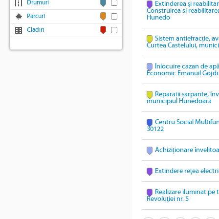
Drumuri
Extinderea şi reabilit
Construirea si reabilitar
Parcuri
Hunedo
Cladiri
Sistem antiefracție, av
Curtea Castelului, munic
Înlocuire cazan de apă
Economic Emanuil Gojdu, 
Reparații șarpante, înv
municipiul Hunedoara
Centru Social Multifu
30122
Achiziționare învelitoar
Extindere reţea electri
Realizare iluminat pe 
Revoluţiei nr. 5