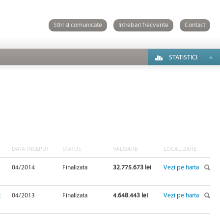
Stiri si comunicate
Intrebari frecvente
Contact
STATISTICI
DATA INCEPUT
STATUS
VALOARE
LOCALIZARE
04/2014
Finalizata
32.775.673 lei
Vezi pe harta
2
04/2013
Finalizata
4.648.443 lei
Vezi pe harta