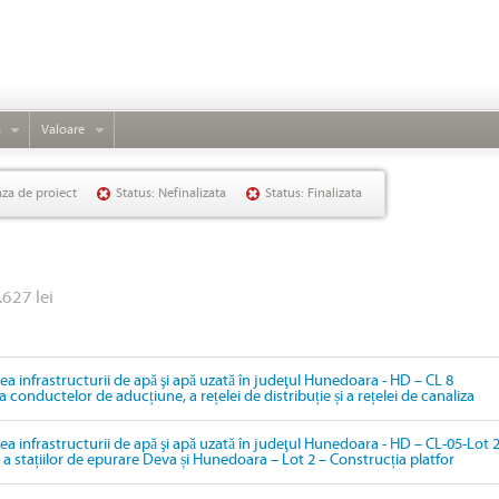
s
Valoare
aza de proiect
Status: Nefinalizata
Status: Finalizata
.627 lei
rea infrastructurii de apă şi apă uzată în judeţul Hunedoara - HD – CL 8
ea conductelor de aducțiune, a rețelei de distribuție și a rețelei de canaliza
rea infrastructurii de apă şi apă uzată în judeţul Hunedoara - HD – CL-05-Lot 
e a stațiilor de epurare Deva și Hunedoara – Lot 2 – Construcția platfor