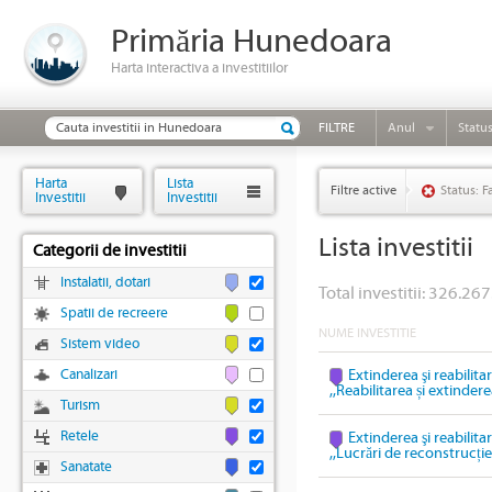
Primăria Hunedoara
Harta interactiva a investitiilor
FILTRE
Anul
Statu
Harta
Lista
Filtre active
Status: F
Investitii
Investitii
Lista investitii
Categorii de investitii
Instalatii, dotari
Total investitii: 326.267
Spatii de recreere
NUME INVESTITIE
Sistem video
Canalizari
Extinderea şi reabilita
,,Reabilitarea și extinder
Turism
Retele
Extinderea şi reabilita
,,Lucrări de reconstrucți
Sanatate