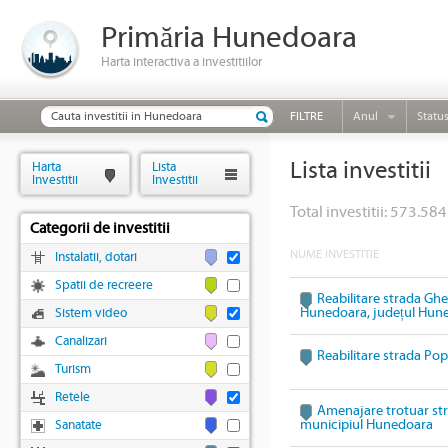
Primăria Hunedoara
Harta interactiva a investitiilor
FILTRE
Anul
Statu
Lista investitii
Harta
Lista
Investitii
Investitii
Total investitii: 573.584
Categorii de investitii
NUME INVESTITIE
Instalatii, dotari
Spatii de recreere
Reabilitare strada Ghe
Hunedoara, județul Hun
Sistem video
Canalizari
Reabilitare strada Po
Turism
Retele
Amenajare trotuar str
municipiul Hunedoara
Sanatate