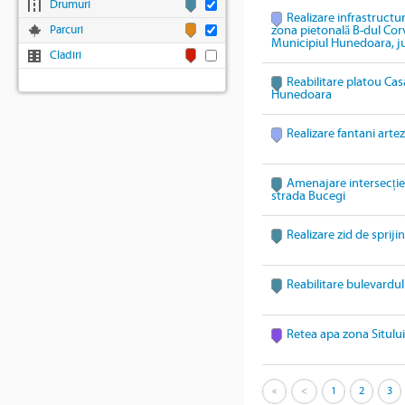
Drumuri
Realizare infrastructu
Parcuri
zona pietonală B-dul Corv
Municipiul Hunedoara, 
Cladiri
Reabilitare platou Cas
Hunedoara
Realizare fantani arte
Amenajare intersecție t
strada Bucegi
Realizare zid de sprijin
Reabilitare bulevardul
Retea apa zona Situlu
«
<
1
2
3