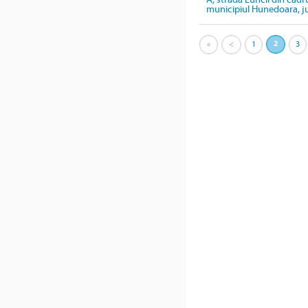
A, strada Luncii din cadru
municipiul Hunedoara, 
«
<
1
2
3