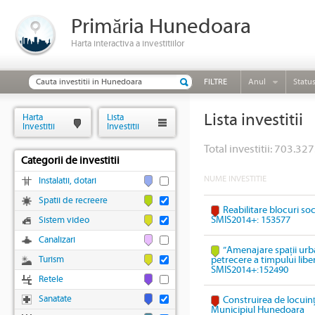
Primăria Hunedoara
Harta interactiva a investitiilor
FILTRE
Anul
Statu
Lista investitii
Harta
Lista
Investitii
Investitii
Total investitii: 703.327
Categorii de investitii
NUME INVESTITIE
Instalatii, dotari
Spatii de recreere
Reabilitare blocuri so
SMIS2014+: 153577
Sistem video
Canalizari
”Amenajare spații urb
Turism
petrecere a timpului lib
SMIS2014+:152490
Retele
Sanatate
Construirea de locuinț
Municipiul Hunedoara