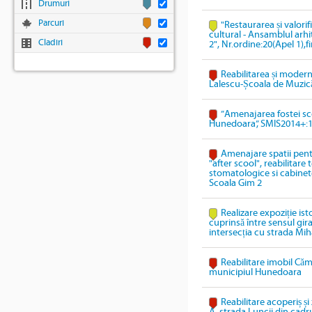
Drumuri
Parcuri
"Restaurarea și valori
cultural - Ansamblul arhi
Cladiri
2", Nr.ordine:20(Apel 1),
Reabilitarea și modern
Lalescu-Școala de Muzic
”Amenajarea fostei sco
Hunedoara”, SMIS2014+:
Amenajare spatii pentr
"after scool", reabilitare
stomatologice si cabinete
Scoala Gim 2
Realizare expoziție ist
cuprinsă între sensul gi
intersecția cu strada Mih
Reabilitare imobil Cămi
municipiul Hunedoara
Reabilitare acoperiș și