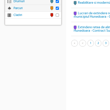
Drumuri
Reabilitare si modern
Parcuri
Lucrari de extindere r
Cladiri
municipiul Hunedoara - 
Extindere retea de ali
Hunedoara - Contract Su
«
<
1
2
3