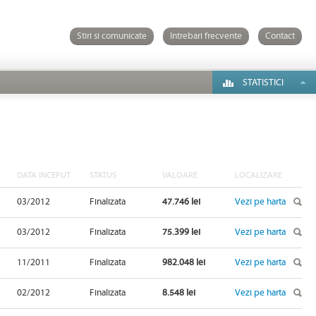
Stiri si comunicate
Intrebari frecvente
Contact
STATISTICI
DATA INCEPUT
STATUS
VALOARE
LOCALIZARE
03/2012
Finalizata
47.746 lei
Vezi pe harta
03/2012
Finalizata
75.399 lei
Vezi pe harta
11/2011
Finalizata
982.048 lei
Vezi pe harta
02/2012
Finalizata
8.548 lei
Vezi pe harta