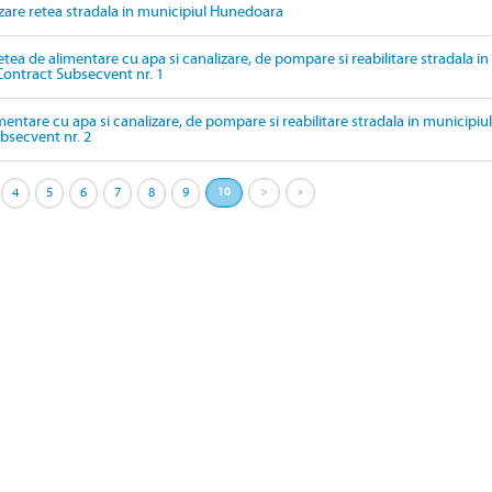
izare retea stradala in municipiul Hunedoara
etea de alimentare cu apa si canalizare, de pompare si reabilitare stradala in
Contract Subsecvent nr. 1
mentare cu apa si canalizare, de pompare si reabilitare stradala in municipiul
bsecvent nr. 2
4
5
6
7
8
9
10
>
»