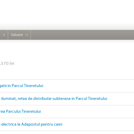
s
Valoare
.370 lei
gatii in Parcul Tineretului
e iluminat, retea de distributie subterana in Parcul Tineretului
rea Parcului Tineretului
electrica la Adapostul pentru caini