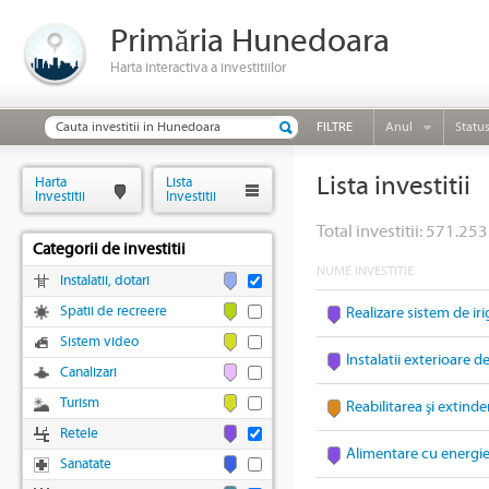
Primăria Hunedoara
Harta interactiva a investitiilor
FILTRE
Anul
Statu
Lista investitii
Harta
Lista
Investitii
Investitii
Total investitii: 571.253
Categorii de investitii
NUME INVESTITIE
Instalatii, dotari
Spatii de recreere
Realizare sistem de iri
Sistem video
Instalatii exterioare d
Canalizari
Turism
Reabilitarea şi extinde
Retele
Alimentare cu energie 
Sanatate