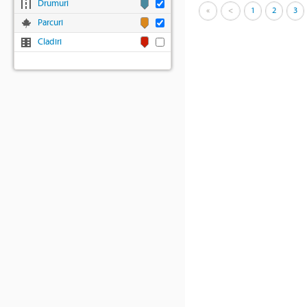
Drumuri
«
<
1
2
3
Parcuri
Cladiri