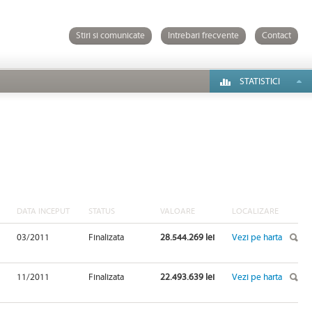
Stiri si comunicate
Intrebari frecvente
Contact
STATISTICI
DATA INCEPUT
STATUS
VALOARE
LOCALIZARE
03/2011
Finalizata
28.544.269 lei
Vezi pe harta
11/2011
Finalizata
22.493.639 lei
Vezi pe harta