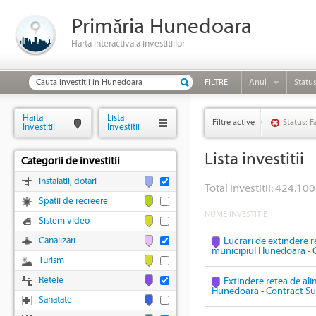
Primăria Hunedoara
Harta interactiva a investitiilor
FILTRE
Anul
Statu
Harta
Lista
Filtre active
Status: F
Investitii
Investitii
Lista investitii
Categorii de investitii
Instalatii, dotari
Total investitii: 424.100
Spatii de recreere
NUME INVESTITIE
Sistem video
Canalizari
Lucrari de extindere r
municipiul Hunedoara - 
Turism
Retele
Extindere retea de ali
Hunedoara - Contract Su
Sanatate