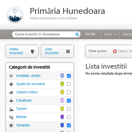
Primăria Hunedoara
Harta interactiva a investitiilor
FILTRE
Anul
Statu
Harta
Lista
Filtre active
Status: N
Investitii
Investitii
Lista investitii
Categorii de investitii
Nu exista rezultate dupa termen
Instalatii, dotari
Spatii de recreere
Sistem video
Canalizari
Turism
Retele
Sanatate