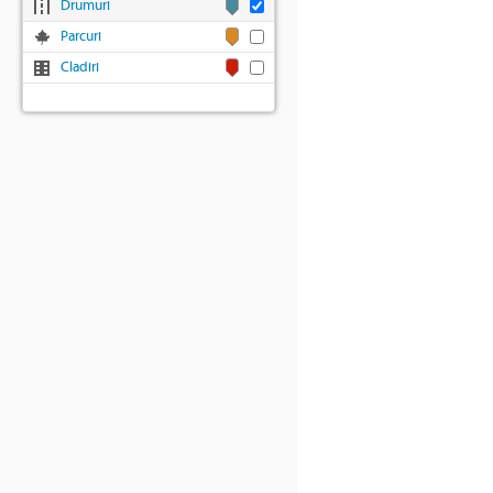
Drumuri
Parcuri
Cladiri