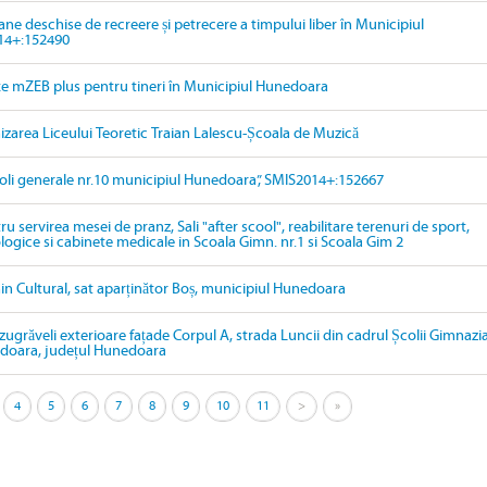
ne deschise de recreere și petrecere a timpului liber în Municipiul
14+:152490
țe mZEB plus pentru tineri în Municipiul Hunedoara
izarea Liceului Teoretic Traian Lalescu-Școala de Muzică
oli generale nr.10 municipiul Hunedoara”, SMIS2014+:152667
 servirea mesei de pranz, Sali "after scool", reabilitare terenuri de sport,
ogice si cabinete medicale in Scoala Gimn. nr.1 si Scoala Gim 2
in Cultural, sat aparținător Boș, municipiul Hunedoara
 zugrăveli exterioare fațade Corpul A, strada Luncii din cadrul Școlii Gimnazi
edoara, județul Hunedoara
4
5
6
7
8
9
10
11
>
»