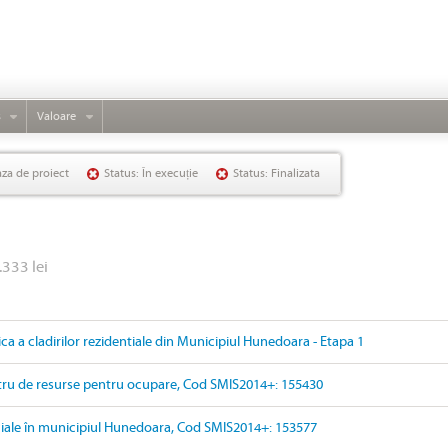
s
Valoare
aza de proiect
Status: În execuție
Status: Finalizata
.333 lei
ica a cladirilor rezidentiale din Municipiul Hunedoara - Etapa 1
ru de resurse pentru ocupare, Cod SMIS2014+: 155430
ociale în municipiul Hunedoara, Cod SMIS2014+: 153577