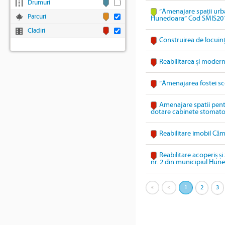
Drumuri
”Amenajare spații urba
Parcuri
Hunedoara” Cod SMIS20
Cladiri
Construirea de locuin
Reabilitarea și modern
”Amenajarea fostei sc
Amenajare spatii pentru
dotare cabinete stomatol
Reabilitare imobil Căm
Reabilitare acoperiș și
nr. 2 din municipiul Hun
«
<
1
2
3