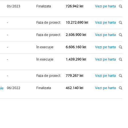
05/2023
Finalizata
726.942 lei
Vezi pe harta
-
Faza de proiect
10.272.690 lei
Vezi pe harta
-
Faza de proiect
2.506.900 lei
Vezi pe harta
-
În execuție
6.606.160 lei
Vezi pe harta
-
În execuție
1.439.290 lei
Vezi pe harta
-
Faza de proiect
779.267 lei
Vezi pe harta
ale
06/2022
Finalizata
452.140 lei
Vezi pe harta