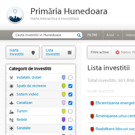
Primăria Hunedoara
Harta interactiva a investitiilor
FILTRE
Anul
Statu
Harta
Lista
Filtre active
Status: F
Investitii
Investitii
Lista investitii
Categorii de investitii
Instalatii, dotari
Total investitii: 361.896
Spatii de recreere
NUME INVESTITIE
Sistem video
Canalizari
Eficientizarea energet
Turism
Amenajarea unui cent
Retele
Sanatate
Reabilitare blocuri s