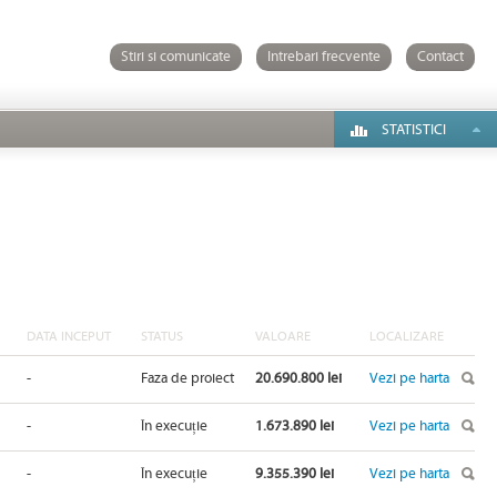
Stiri si comunicate
Intrebari frecvente
Contact
STATISTICI
DATA INCEPUT
STATUS
VALOARE
LOCALIZARE
-
Faza de proiect
20.690.800 lei
Vezi pe harta
-
În execuție
1.673.890 lei
Vezi pe harta
-
În execuție
9.355.390 lei
Vezi pe harta