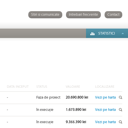
Stiri si comunicate
Intrebari frecvente
Contact
STATISTICI
DATA INCEPUT
STATUS
VALOARE
LOCALIZARE
-
Faza de proiect
20.690.800 lei
Vezi pe harta
-
În execuție
1.673.890 lei
Vezi pe harta
-
În execuție
9.355.390 lei
Vezi pe harta