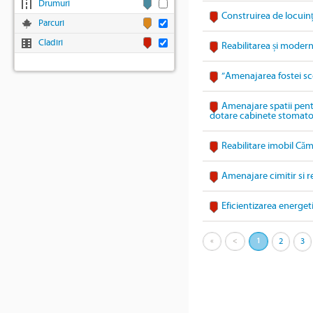
Drumuri
Construirea de locuin
Parcuri
Cladiri
Reabilitarea și modern
”Amenajarea fostei sc
Amenajare spatii pentru
dotare cabinete stomatol
Reabilitare imobil Căm
Amenajare cimitir si r
Eficientizarea energet
«
<
1
2
3