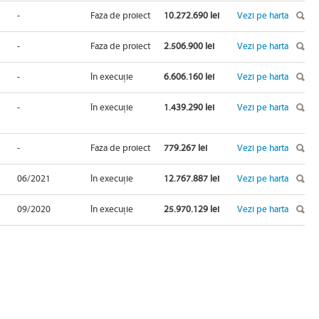
-
Faza de proiect
10.272.690 lei
Vezi pe harta
-
Faza de proiect
2.506.900 lei
Vezi pe harta
-
În execuție
6.606.160 lei
Vezi pe harta
-
În execuție
1.439.290 lei
Vezi pe harta
-
Faza de proiect
779.267 lei
Vezi pe harta
06/2021
În execuție
12.767.887 lei
Vezi pe harta
09/2020
În execuție
25.970.129 lei
Vezi pe harta