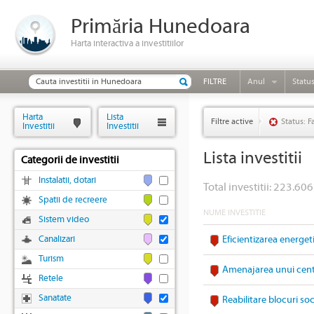
Primăria Hunedoara
Harta interactiva a investitiilor
FILTRE
Anul
Statu
Harta
Lista
Filtre active
Status: F
Investitii
Investitii
Lista investitii
Categorii de investitii
Instalatii, dotari
Total investitii: 223.606
Spatii de recreere
NUME INVESTITIE
Sistem video
Canalizari
Eficientizarea energet
Turism
Amenajarea unui cent
Retele
Sanatate
Reabilitare blocuri s