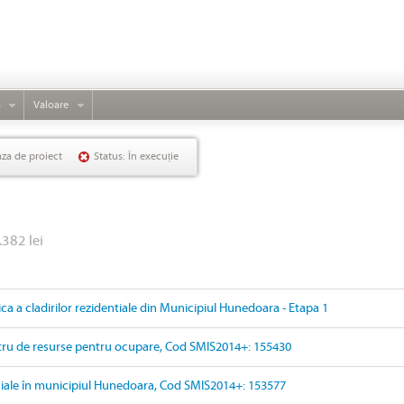
s
Valoare
aza de proiect
Status: În execuție
.382 lei
ica a cladirilor rezidentiale din Municipiul Hunedoara - Etapa 1
ru de resurse pentru ocupare, Cod SMIS2014+: 155430
ociale în municipiul Hunedoara, Cod SMIS2014+: 153577