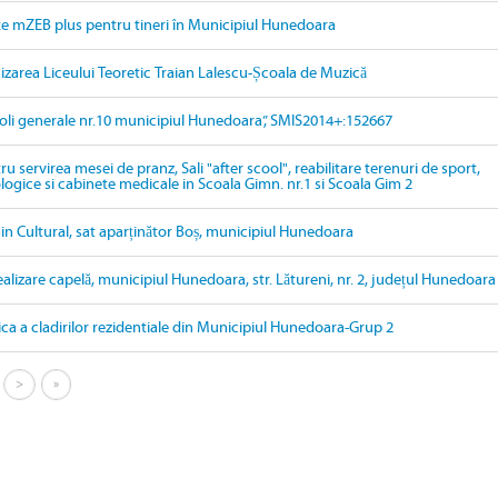
țe mZEB plus pentru tineri în Municipiul Hunedoara
izarea Liceului Teoretic Traian Lalescu-Școala de Muzică
oli generale nr.10 municipiul Hunedoara”, SMIS2014+:152667
 servirea mesei de pranz, Sali "after scool", reabilitare terenuri de sport,
ogice si cabinete medicale in Scoala Gimn. nr.1 si Scoala Gim 2
in Cultural, sat aparținător Boș, municipiul Hunedoara
ealizare capelă, municipiul Hunedoara, str. Lătureni, nr. 2, județul Hunedoara
ica a cladirilor rezidentiale din Municipiul Hunedoara-Grup 2
>
»