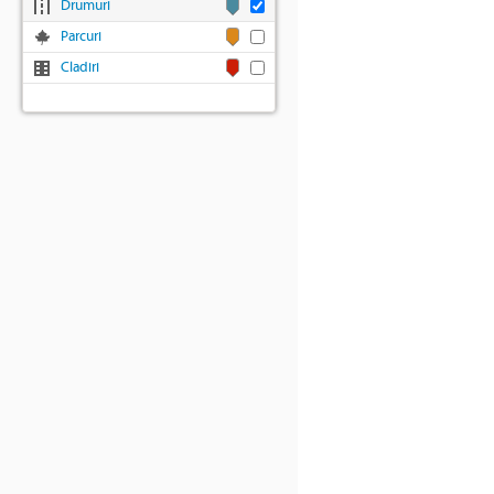
Drumuri
Parcuri
Cladiri