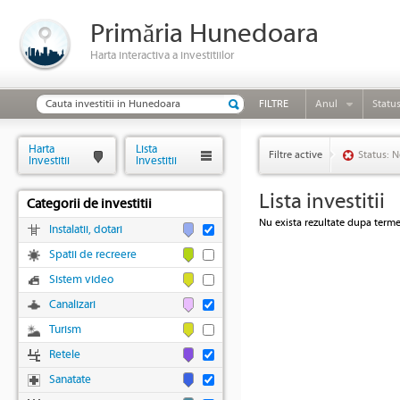
Primăria Hunedoara
Harta interactiva a investitiilor
FILTRE
Anul
Statu
Harta
Lista
Filtre active
Status: N
Investitii
Investitii
Lista investitii
Categorii de investitii
Nu exista rezultate dupa termen
Instalatii, dotari
Spatii de recreere
Sistem video
Canalizari
Turism
Retele
Sanatate