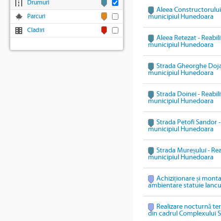
Drumuri
Aleea Constructorului 
Parcuri
municipiul Hunedoara
Cladiri
Aleea Retezat - Reabili
municipiul Hunedoara
Strada Gheorghe Doja -
municipiul Hunedoara
Strada Doinei - Reabili
municipiul Hunedoara
Strada Petofi Sandor - 
municipiul Hunedoara
Strada Mureșului - Reab
municipiul Hunedoara
Achiziționare și mont
ambientare statuie Ianc
Realizare nocturnă te
din cadrul Complexului S