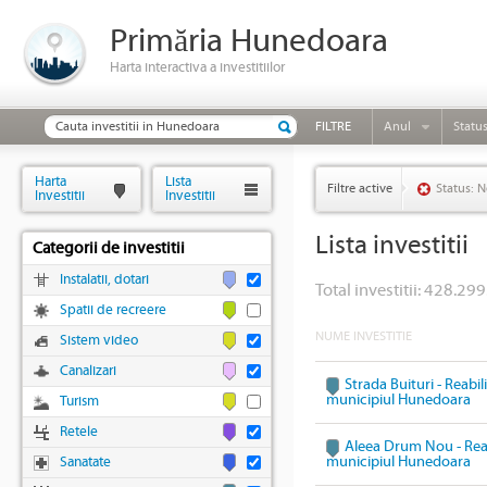
Primăria Hunedoara
Harta interactiva a investitiilor
FILTRE
Anul
Statu
Harta
Lista
Filtre active
Status: N
Investitii
Investitii
Lista investitii
Categorii de investitii
Instalatii, dotari
Total investitii: 428.299
Spatii de recreere
NUME INVESTITIE
Sistem video
Canalizari
Strada Buituri - Reabil
municipiul Hunedoara
Turism
Retele
Aleea Drum Nou - Reabi
municipiul Hunedoara
Sanatate