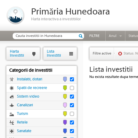
Primăria Hunedoara
Harta interactiva a investitiilor
FILTRE
Anul
Statu
Harta
Lista
Filtre active
Status: N
Investitii
Investitii
Lista investitii
Categorii de investitii
Nu exista rezultate dupa termen
Instalatii, dotari
Spatii de recreere
Sistem video
Canalizari
Turism
Retele
Sanatate