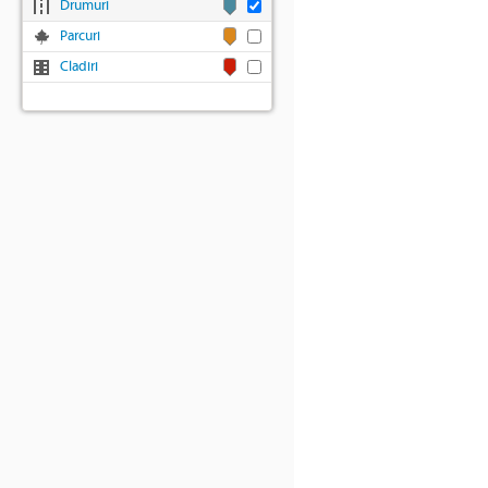
Drumuri
Parcuri
Cladiri