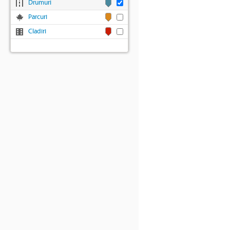
Drumuri
Parcuri
Cladiri