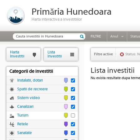
Primăria Hunedoara
Harta interactiva a investitiilor
FILTRE
Anul
Statu
Harta
Lista
Filtre active
Status: N
Investitii
Investitii
Lista investitii
Categorii de investitii
Nu exista rezultate dupa termen
Instalatii, dotari
Spatii de recreere
Sistem video
Canalizari
Turism
Retele
Sanatate