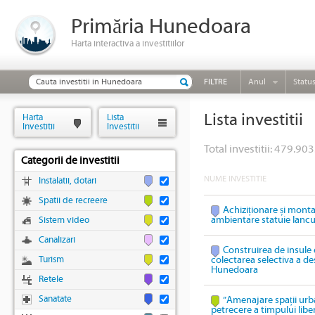
Primăria Hunedoara
Harta interactiva a investitiilor
FILTRE
Anul
Statu
Lista investitii
Harta
Lista
Investitii
Investitii
Total investitii: 479.903
Categorii de investitii
NUME INVESTITIE
Instalatii, dotari
Spatii de recreere
Achiziționare și mont
ambientare statuie Ianc
Sistem video
Canalizari
Construirea de insule 
Turism
colectarea selectiva a des
Hunedoara
Retele
Sanatate
”Amenajare spații urb
petrecere a timpului lib