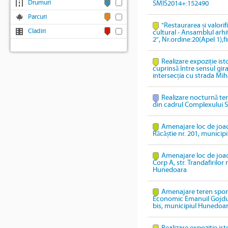
Drumuri
SMIS2014+:152490
Parcuri
"Restaurarea și valori
Cladiri
cultural - Ansamblul arhi
2", Nr.ordine:20(Apel 1),
Realizare expoziție ist
cuprinsă între sensul gi
intersecția cu strada Mih
Realizare nocturnă te
din cadrul Complexului S
Amenajare loc de joacă
Răcăștie nr. 201, munici
Amenajare loc de joacă
Corp A, str. Trandafirilor
Hunedoara
Amenajare teren sport
Economic Emanuil Gojdu,
bis, municipiul Hunedoa