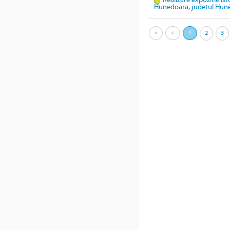
Realizare expozitie ist
Hunedoara, judetul Hun
«
<
1
2
3