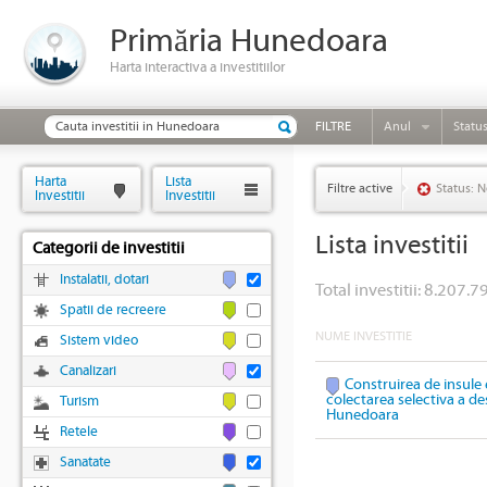
Primăria Hunedoara
Harta interactiva a investitiilor
FILTRE
Anul
Statu
Harta
Lista
Filtre active
Status: N
Investitii
Investitii
Lista investitii
Categorii de investitii
Instalatii, dotari
Total investitii: 8.207.79
Spatii de recreere
NUME INVESTITIE
Sistem video
Canalizari
Construirea de insule 
colectarea selectiva a des
Turism
Hunedoara
Retele
Sanatate