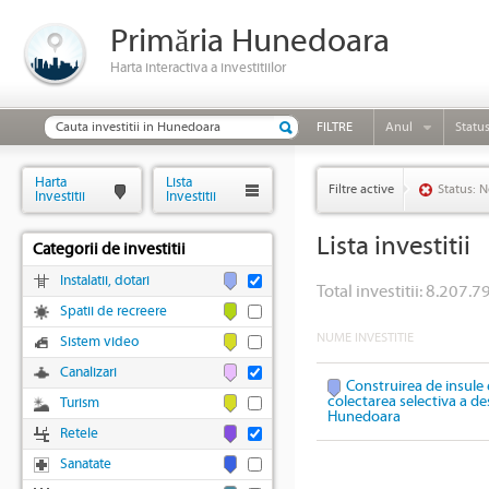
Primăria Hunedoara
Harta interactiva a investitiilor
FILTRE
Anul
Statu
Harta
Lista
Filtre active
Status: N
Investitii
Investitii
Lista investitii
Categorii de investitii
Instalatii, dotari
Total investitii: 8.207.79
Spatii de recreere
NUME INVESTITIE
Sistem video
Canalizari
Construirea de insule 
colectarea selectiva a des
Turism
Hunedoara
Retele
Sanatate