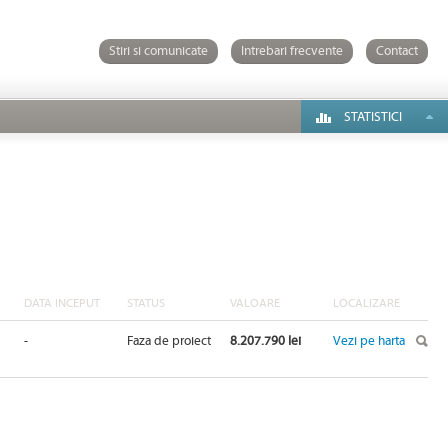
Stiri si comunicate
Intrebari frecvente
Contact
STATISTICI
DATA INCEPUT
STATUS
VALOARE
LOCALIZARE
-
Faza de proiect
8.207.790 lei
Vezi pe harta