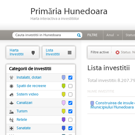
Primăria Hunedoara
Harta interactiva a investitiilor
FILTRE
Anul
Statu
Harta
Lista
Filtre active
Status: N
Investitii
Investitii
Lista investitii
Categorii de investitii
Instalatii, dotari
Total investitii: 8.207.79
Spatii de recreere
NUME INVESTITIE
Sistem video
Canalizari
Construirea de insule 
Municipiului Hunedoara
Turism
Retele
Sanatate