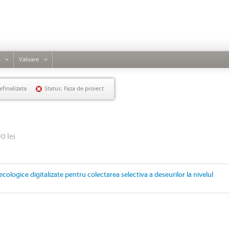
s
Valoare
efinalizata
Status: Faza de proiect
0 lei
ecologice digitalizate pentru colectarea selectiva a deseurilor la nivelul