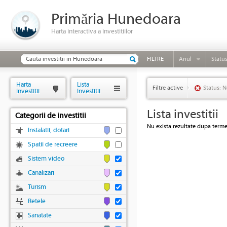
Primăria Hunedoara
Harta interactiva a investitiilor
FILTRE
Anul
Statu
Harta
Lista
Filtre active
Status: N
Investitii
Investitii
Lista investitii
Categorii de investitii
Nu exista rezultate dupa termen
Instalatii, dotari
Spatii de recreere
Sistem video
Canalizari
Turism
Retele
Sanatate