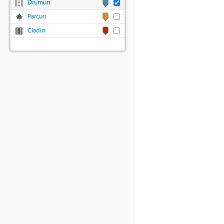
Drumuri
Parcuri
Cladiri