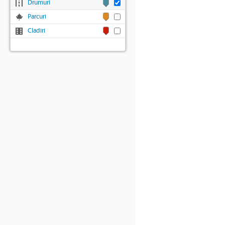
Drumuri
Parcuri
Cladiri