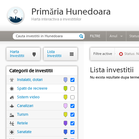
Primăria Hunedoara
Harta interactiva a investitiilor
FILTRE
Anul
Statu
Harta
Lista
Filtre active
Status: N
Investitii
Investitii
Lista investitii
Categorii de investitii
Nu exista rezultate dupa termen
Instalatii, dotari
Spatii de recreere
Sistem video
Canalizari
Turism
Retele
Sanatate