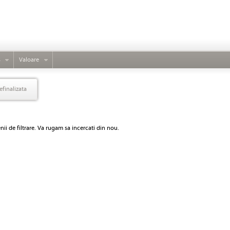
s
Valoare
efinalizata
ii de filtrare. Va rugam sa incercati din nou.