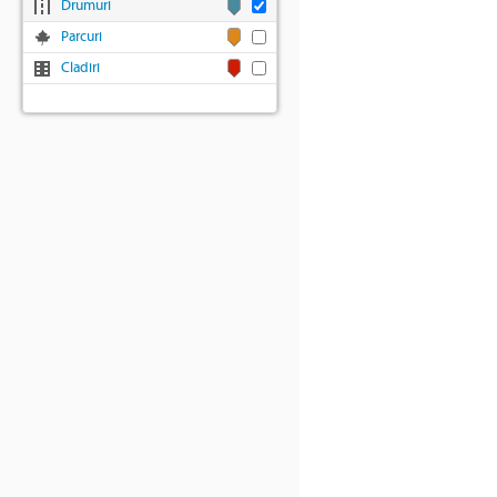
Drumuri
Parcuri
Cladiri