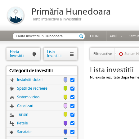
Primăria Hunedoara
Harta interactiva a investitiilor
FILTRE
Anul
Statu
Harta
Lista
Filtre active
Status: N
Investitii
Investitii
Lista investitii
Categorii de investitii
Nu exista rezultate dupa termen
Instalatii, dotari
Spatii de recreere
Sistem video
Canalizari
Turism
Retele
Sanatate