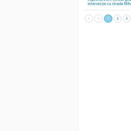
intersecția cu strada Mih
«
<
1
2
3