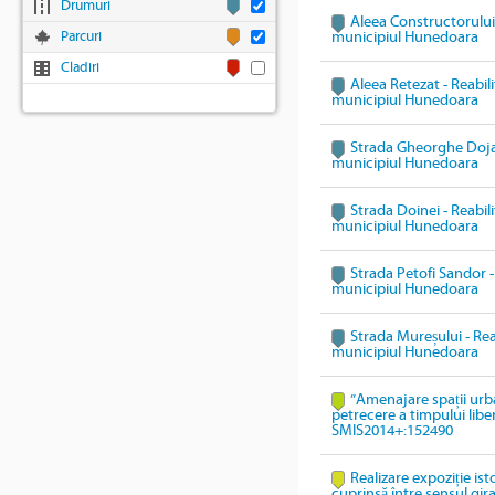
Drumuri
Aleea Constructorului 
Parcuri
municipiul Hunedoara
Cladiri
Aleea Retezat - Reabili
municipiul Hunedoara
Strada Gheorghe Doja -
municipiul Hunedoara
Strada Doinei - Reabili
municipiul Hunedoara
Strada Petofi Sandor - 
municipiul Hunedoara
Strada Mureșului - Reab
municipiul Hunedoara
”Amenajare spații urb
petrecere a timpului lib
SMIS2014+:152490
Realizare expoziție ist
cuprinsă între sensul gi