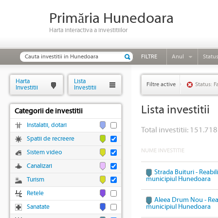
Primăria Hunedoara
Harta interactiva a investitiilor
FILTRE
Anul
Statu
Harta
Lista
Filtre active
Status: F
Investitii
Investitii
Lista investitii
Categorii de investitii
Instalatii, dotari
Total investitii: 151.718
Spatii de recreere
NUME INVESTITIE
Sistem video
Canalizari
Strada Buituri - Reabil
municipiul Hunedoara
Turism
Retele
Aleea Drum Nou - Reabi
municipiul Hunedoara
Sanatate