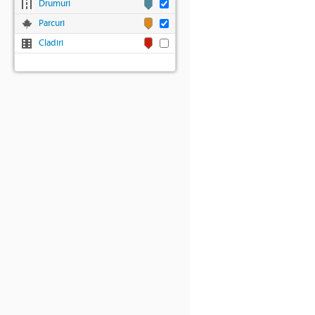
Drumuri
Parcuri
Cladiri