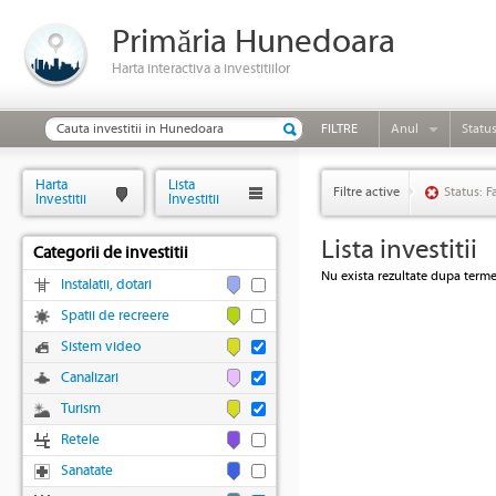
Primăria Hunedoara
Harta interactiva a investitiilor
FILTRE
Anul
Statu
Harta
Lista
Filtre active
Status: F
Investitii
Investitii
Lista investitii
Categorii de investitii
Nu exista rezultate dupa termen
Instalatii, dotari
Spatii de recreere
Sistem video
Canalizari
Turism
Retele
Sanatate