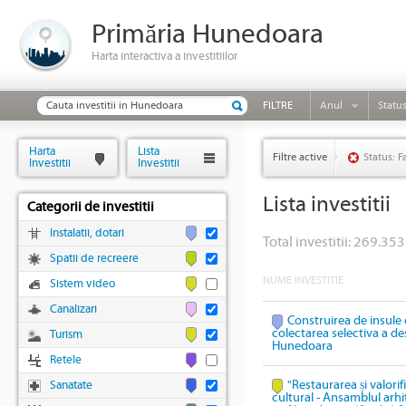
Primăria Hunedoara
Harta interactiva a investitiilor
FILTRE
Anul
Statu
Harta
Lista
Filtre active
Status: F
Investitii
Investitii
Lista investitii
Categorii de investitii
Instalatii, dotari
Total investitii: 269.353
Spatii de recreere
NUME INVESTITIE
Sistem video
Canalizari
Construirea de insule 
colectarea selectiva a des
Turism
Hunedoara
Retele
"Restaurarea și valori
Sanatate
cultural - Ansamblul arhi