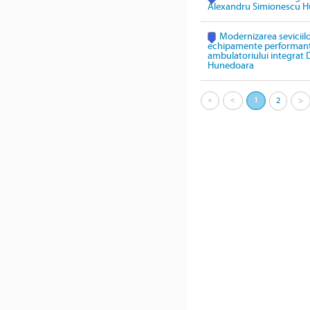
Alexandru Simionescu 
Modernizarea seviciil
echipamente performante 
ambulatoriului integrat
Hunedoara
«
<
1
2
>