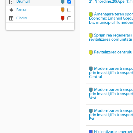
2", Nr.ordine:20(Apel 1),
Drumuri
Parcuri
Amenajare teren sport
Cladiri
Economic Emanuil Gojdu,
bis, municipiul Hunedoa
Sprijinirea regenerari
revitalizarea comunitatii
Revitalizarea centrulu
Modernizarea transpo
prin investiții în transpo
Central
Modernizarea transpo
prin investiții în transpo
Vest
Modernizarea transpo
prin investiții în transpo
Est
Eficientizarea energeti