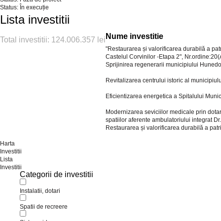
Status: În execuție
Lista investitii
Nume investitie
Total investitii: 124.006.357 lei
"Restaurarea și valorificarea durabilă a pat
Castelul Corvinilor -Etapa 2", Nr.ordine:20
Sprijinirea regenerarii municipiului Hunedoa
Revitalizarea centrului istoric al municipi
Eficientizarea energetica a Spitalului Mu
Modernizarea seviciilor medicale prin dota
spatiilor aferente ambulatoriului integrat
Restaurarea și valorificarea durabilă a patr
Harta
Investitii
Lista
Investitii
Categorii de investitii
Instalatii, dotari
Spatii de recreere