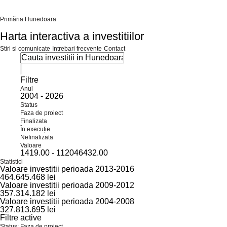
Primăria Hunedoara
Harta interactiva a investitiilor
Stiri si comunicate
Intrebari frecvente
Contact
Filtre
Anul
2004
-
2026
Status
Faza de proiect
Finalizata
În execuție
Nefinalizata
Valoare
1419.00
-
112046432.00
Statistici
Valoare investitii perioada 2013-2016
464.645.468 lei
Valoare investitii perioada 2009-2012
357.314.182 lei
Valoare investitii perioada 2004-2008
327.813.695 lei
Filtre active
Status: Faza de proiect