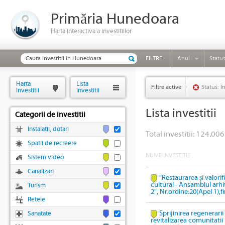
Primăria Hunedoara
Harta interactiva a investitiilor
FILTRE
Anul
Statu
Harta
Lista
Filtre active
Status: Î
Investitii
Investitii
Lista investitii
Categorii de investitii
Instalatii, dotari
Total investitii: 124.006
Spatii de recreere
NUME INVESTITIE
Sistem video
Canalizari
"Restaurarea și valori
cultural - Ansamblul arhi
Turism
2", Nr.ordine:20(Apel 1),
Retele
Sprijinirea regenerari
Sanatate
revitalizarea comunitatii