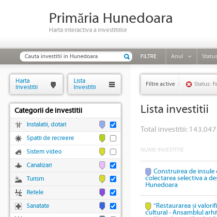
Primăria Hunedoara
Harta interactiva a investitiilor
FILTRE
Anul
Statu
Harta
Lista
Filtre active
Status: F
Investitii
Investitii
Lista investitii
Categorii de investitii
Instalatii, dotari
Total investitii: 143.047
Spatii de recreere
NUME INVESTITIE
Sistem video
Canalizari
Construirea de insule 
colectarea selectiva a des
Turism
Hunedoara
Retele
"Restaurarea și valori
Sanatate
cultural - Ansamblul arhi