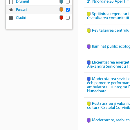
2", Nr.ordine:20(Apel 1),
Drumuri
Parcuri
Sprijinirea regenerari
Cladiri
revitalizarea comunitatii
Revitalizarea centrulu
Iluminat public ecolo
Eficientizarea energeti
Alexandru Simionescu 
Modernizarea seviciil
echipamente performante 
ambulatoriului integrat
Hunedoara
Restaurarea și valorif
cultural Castelul Corvinil
Modernizare, reabilita