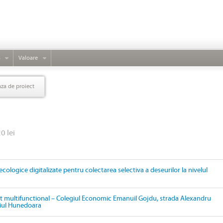
s
Valoare
aza de proiect
0 lei
ecologice digitalizate pentru colectarea selectiva a deseurilor la nivelul
 multifunctional – Colegiul Economic Emanuil Gojdu, strada Alexandru
ipiul Hunedoara