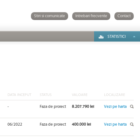
Stiri si comunicate
Intrebari frecvente
Contact
STATISTICI
DATA INCEPUT
STATUS
VALOARE
LOCALIZARE
-
Faza de proiect
8.207.790 lei
Vezi pe harta
06/2022
Faza de proiect
400.000 lei
Vezi pe harta