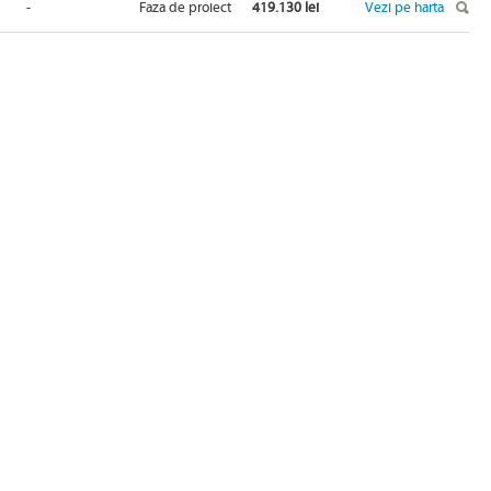
-
Faza de proiect
419.130 lei
Vezi pe harta