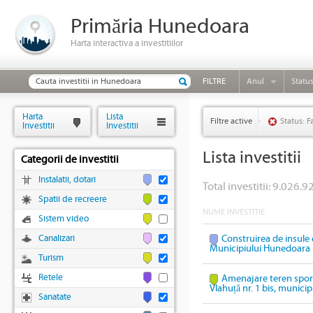
Primăria Hunedoara
Harta interactiva a investitiilor
FILTRE
Anul
Statu
Harta
Lista
Filtre active
Status: F
Investitii
Investitii
Lista investitii
Categorii de investitii
Instalatii, dotari
Total investitii: 9.026.92
Spatii de recreere
NUME INVESTITIE
Sistem video
Canalizari
Construirea de insule 
Municipiului Hunedoara
Turism
Retele
Amenajare teren sport
Vlahuță nr. 1 bis, munic
Sanatate