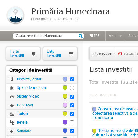
Primăria Hunedoara
Harta interactiva a investitiilor
FILTRE
Anul
Statu
Harta
Lista
Filtre active
Status: F
Investitii
Investitii
Lista investitii
Categorii de investitii
Instalatii, dotari
Total investitii: 132.214
Spatii de recreere
NUME INVESTITIE
Sistem video
Canalizari
Construirea de insule 
colectarea selectiva a des
Turism
Hunedoara
Retele
"Restaurarea și valori
Sanatate
cultural - Ansamblul arhi