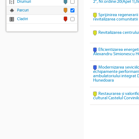
2", Nr.ordine:20(Apel 1),
Drumuri
Parcuri
Sprijinirea regenerari
Cladiri
revitalizarea comunitatii
Revitalizarea centrulu
Eficientizarea energeti
Alexandru Simionescu 
Modernizarea seviciil
echipamente performante 
ambulatoriului integrat
Hunedoara
Restaurarea și valorif
cultural Castelul Corvinil