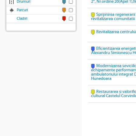
2", Nr.ordine:20(Apel 1),
Drumuri
Parcuri
Sprijinirea regenerari
Cladiri
revitalizarea comunitatii
Revitalizarea centrulu
Eficientizarea energeti
Alexandru Simionescu 
Modernizarea seviciil
echipamente performante 
ambulatoriului integrat
Hunedoara
Restaurarea și valorif
cultural Castelul Corvinil