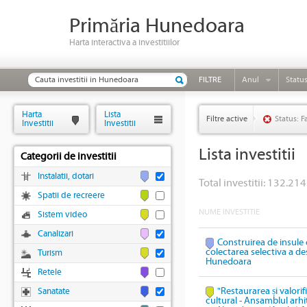
Primăria Hunedoara
Harta interactiva a investitiilor
FILTRE
Anul
Statu
Harta
Lista
Filtre active
Status: F
Investitii
Investitii
Lista investitii
Categorii de investitii
Instalatii, dotari
Total investitii: 132.214
Spatii de recreere
NUME INVESTITIE
Sistem video
Canalizari
Construirea de insule 
colectarea selectiva a des
Turism
Hunedoara
Retele
"Restaurarea și valori
Sanatate
cultural - Ansamblul arhi