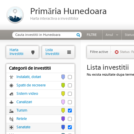
Primăria Hunedoara
Harta interactiva a investitiilor
FILTRE
Anul
Statu
Harta
Lista
Filtre active
Status: F
Investitii
Investitii
Lista investitii
Categorii de investitii
Nu exista rezultate dupa termen
Instalatii, dotari
Spatii de recreere
Sistem video
Canalizari
Turism
Retele
Sanatate