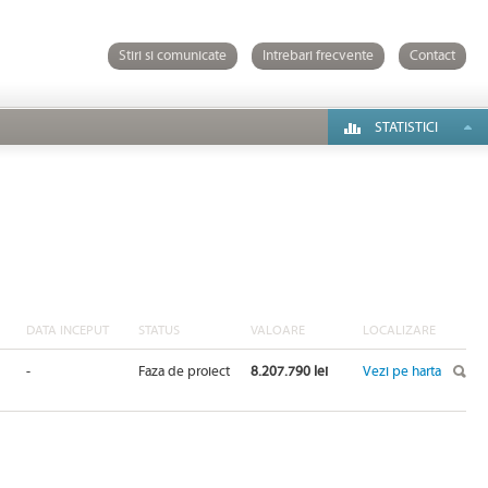
Stiri si comunicate
Intrebari frecvente
Contact
STATISTICI
DATA INCEPUT
STATUS
VALOARE
LOCALIZARE
-
Faza de proiect
8.207.790 lei
Vezi pe harta