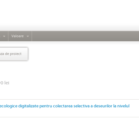
s
Valoare
aza de proiect
0 lei
ecologice digitalizate pentru colectarea selectiva a deseurilor la nivelul