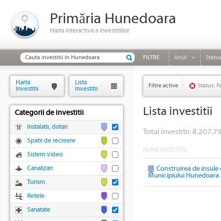
Primăria Hunedoara
Harta interactiva a investitiilor
FILTRE
Anul
Statu
Harta
Lista
Filtre active
Status: F
Investitii
Investitii
Lista investitii
Categorii de investitii
Instalatii, dotari
Total investitii: 8.207.79
Spatii de recreere
NUME INVESTITIE
Sistem video
Canalizari
Construirea de insule 
Municipiului Hunedoara
Turism
Retele
Sanatate