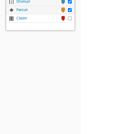
Drumuri
Parcuri
Cladiri