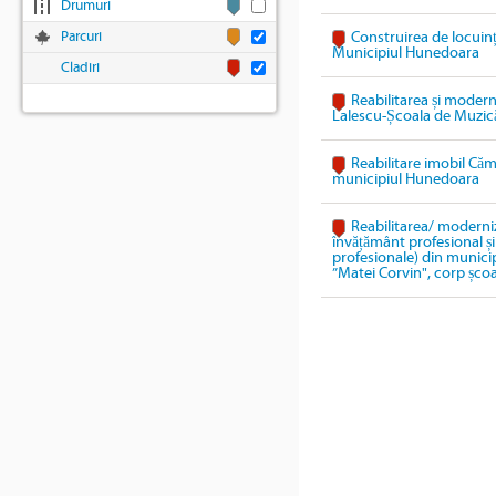
Drumuri
Parcuri
Construirea de locuinț
Municipiul Hunedoara
Cladiri
Reabilitarea și modern
Lalescu-Școala de Muzic
Reabilitare imobil Cămi
municipiul Hunedoara
Reabilitarea/ moderniz
învățământ profesional și 
profesionale) din munici
”Matei Corvin", corp școa