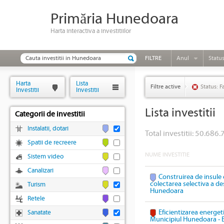
Primăria Hunedoara
Harta interactiva a investitiilor
FILTRE
Anul
Statu
Harta
Lista
Filtre active
Status: F
Investitii
Investitii
Lista investitii
Categorii de investitii
Instalatii, dotari
Total investitii: 50.686.
Spatii de recreere
NUME INVESTITIE
Sistem video
Canalizari
Construirea de insule 
colectarea selectiva a des
Turism
Hunedoara
Retele
Eficientizarea energeti
Sanatate
Municipiul Hunedoara - 