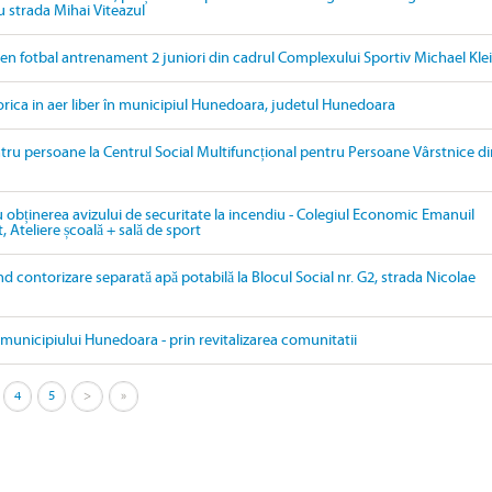
u strada Mihai Viteazul
ren fotbal antrenament 2 juniori din cadrul Complexului Sportiv Michael Kle
torica in aer liber în municipiul Hunedoara, judetul Hunedoara
tru persoane la Centrul Social Multifuncțional pentru Persoane Vârstnice di
u obținerea avizului de securitate la incendiu - Colegiul Economic Emanuil
, Ateliere școală + sală de sport
ind contorizare separată apă potabilă la Blocul Social nr. G2, strada Nicolae
i municipiului Hunedoara - prin revitalizarea comunitatii
4
5
>
»