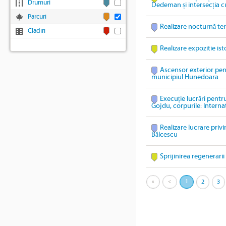
Drumuri
Dedeman și intersecția c
Parcuri
Realizare nocturnă te
Cladiri
Realizare expozitie is
Ascensor exterior pen
municipiul Hunedoara
Execuție lucrări pentr
Gojdu, corpurile: Internat
Realizare lucrare priv
Bălcescu
Sprijinirea regenerari
«
<
1
2
3