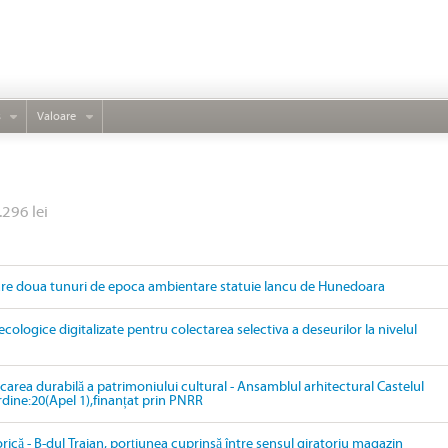
s
Valoare
.296 lei
are doua tunuri de epoca ambientare statuie Iancu de Hunedoara
ecologice digitalizate pentru colectarea selectiva a deseurilor la nivelul
ficarea durabilă a patrimoniului cultural - Ansamblul arhitectural Castelul
ordine:20(Apel 1),finanțat prin PNRR
orică - B-dul Traian, porțiunea cuprinsă între sensul giratoriu magazin