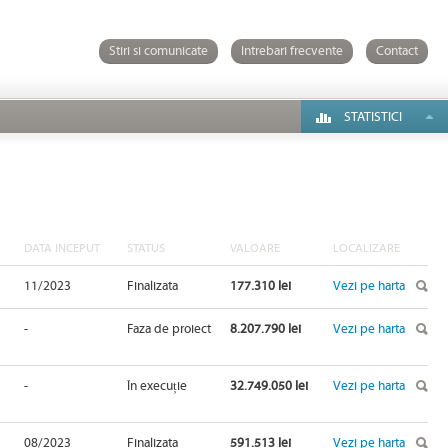
Stiri si comunicate
Intrebari frecvente
Contact
STATISTICI
DATA INCEPUT
STATUS
VALOARE
LOCALIZARE
11/2023
Finalizata
177.310 lei
Vezi pe harta
-
Faza de proiect
8.207.790 lei
Vezi pe harta
-
În execuție
32.749.050 lei
Vezi pe harta
08/2023
Finalizata
591.513 lei
Vezi pe harta