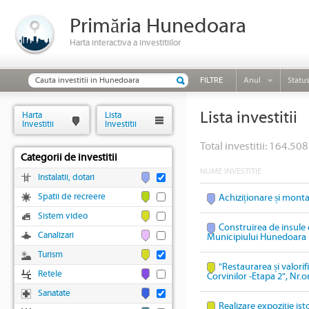
Primăria Hunedoara
Harta interactiva a investitiilor
FILTRE
Anul
Statu
Lista investitii
Harta
Lista
Investitii
Investitii
Total investitii: 164.508
Categorii de investitii
NUME INVESTITIE
Instalatii, dotari
Spatii de recreere
Achiziționare și mont
Sistem video
Construirea de insule 
Canalizari
Municipiului Hunedoara
Turism
"Restaurarea și valori
Retele
Corvinilor -Etapa 2", Nr.
Sanatate
Realizare expoziție ist