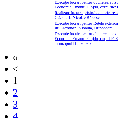
Execuție lucrări pentru obținerea avizu
Economic Emanuil Gojdu, corpurile: Int
Realizare lucrare privind contorizare s
G2, strada Nicolae Bălcescu
Execuție lucrări pentru Rețele exterio
str. Alexandru Vlahuță, Hunedoara
Execuție lucrări pentru obținerea avizu
Economic Emanuil Gojdu, corp LICEU”
municipiul Hunedoara
«
<
1
2
3
4