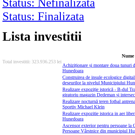
Status: Nefinalizata
Status: Finalizata
Lista investitii
Nume i
Total investitii: 323.936.253 lei
Achiziționare și montare doua tunuri 
Hunedoara
Construirea de insule ecologice digital
deseurilor la nivelul Municipiului Hu
Realizare expoziție istorică - B-dul Tr
giratoriu magazin Dedeman și intersec
Realizare nocturnă teren fotbal antre
Sportiv Michael Klein
Realizare expozitie istorica in aer lib
Hunedoara
Ascensor exterior pentru persoane la C
Persoane Vârstnice din municipiul H