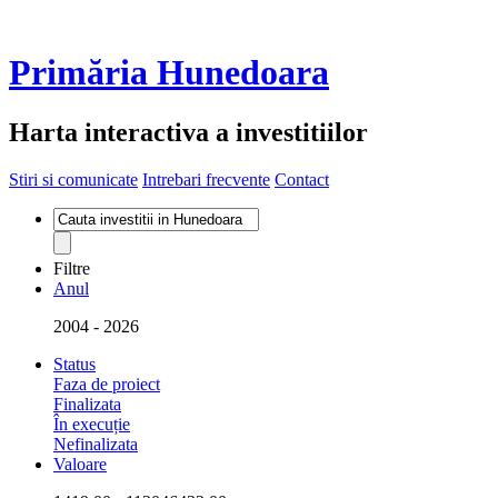
Primăria Hunedoara
Harta interactiva a investitiilor
Stiri si comunicate
Intrebari frecvente
Contact
Filtre
Anul
2004
-
2026
Status
Faza de proiect
Finalizata
În execuție
Nefinalizata
Valoare