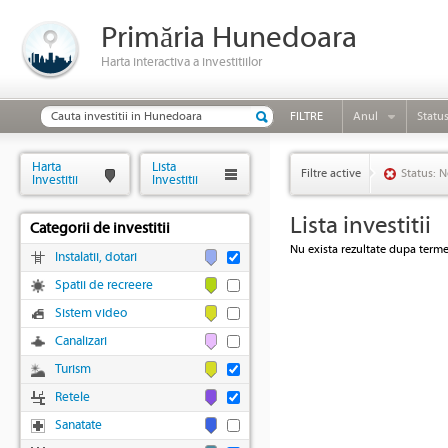
Primăria Hunedoara
Harta interactiva a investitiilor
FILTRE
Anul
Statu
Harta
Lista
Filtre active
Status: N
Investitii
Investitii
Lista investitii
Categorii de investitii
Nu exista rezultate dupa termen
Instalatii, dotari
Spatii de recreere
Sistem video
Canalizari
Turism
Retele
Sanatate