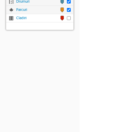
Drumuri
Parcuri
Cladiri