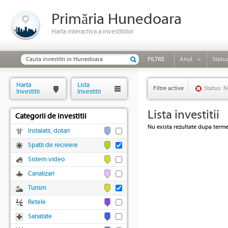
Primăria Hunedoara
Harta interactiva a investitiilor
FILTRE
Anul
Statu
Harta
Lista
Filtre active
Status: N
Investitii
Investitii
Lista investitii
Categorii de investitii
Nu exista rezultate dupa termen
Instalatii, dotari
Spatii de recreere
Sistem video
Canalizari
Turism
Retele
Sanatate