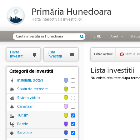
Primăria Hunedoara
Harta interactiva a investitiilor
FILTRE
Anul
Statu
Harta
Lista
Filtre active
Status: N
Investitii
Investitii
Lista investitii
Categorii de investitii
Nu exista rezultate dupa termen
Instalatii, dotari
Spatii de recreere
Sistem video
Canalizari
Turism
Retele
Sanatate