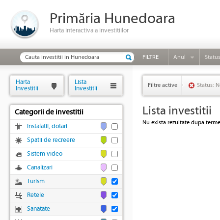
Primăria Hunedoara
Harta interactiva a investitiilor
FILTRE
Anul
Statu
Harta
Lista
Filtre active
Status: N
Investitii
Investitii
Lista investitii
Categorii de investitii
Nu exista rezultate dupa termen
Instalatii, dotari
Spatii de recreere
Sistem video
Canalizari
Turism
Retele
Sanatate