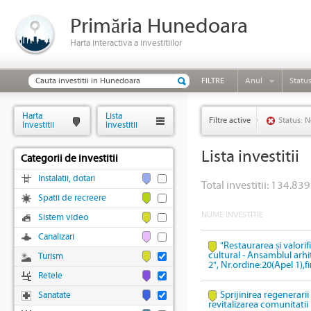
Primăria Hunedoara
Harta interactiva a investitiilor
FILTRE
Anul
Statu
Harta
Lista
Filtre active
Status: N
Investitii
Investitii
Lista investitii
Categorii de investitii
Instalatii, dotari
Total investitii: 134.839
Spatii de recreere
NUME INVESTITIE
Sistem video
Canalizari
"Restaurarea și valori
cultural - Ansamblul arhi
Turism
2", Nr.ordine:20(Apel 1),
Retele
Sprijinirea regenerari
Sanatate
revitalizarea comunitatii