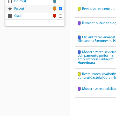
Drumuri
Parcuri
Revitalizarea centrulu
Cladiri
Iluminat public ecolo
Eficientizarea energeti
Alexandru Simionescu 
Modernizarea seviciil
echipamente performante 
ambulatoriului integrat
Hunedoara
Restaurarea și valorif
cultural Castelul Corvinil
Modernizare, reabilita