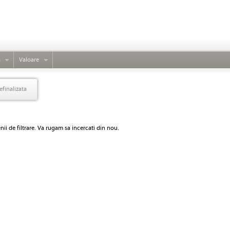
s
Valoare
efinalizata
ii de filtrare. Va rugam sa incercati din nou.