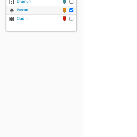
Drumuri
Parcuri
Cladiri