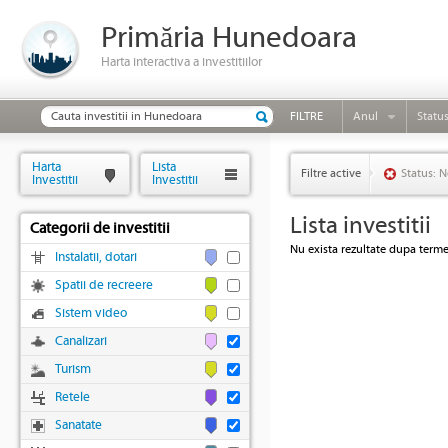
Primăria Hunedoara
Harta interactiva a investitiilor
FILTRE
Anul
Statu
Harta
Lista
Filtre active
Status: N
Investitii
Investitii
Lista investitii
Categorii de investitii
Nu exista rezultate dupa termen
Instalatii, dotari
Spatii de recreere
Sistem video
Canalizari
Turism
Retele
Sanatate