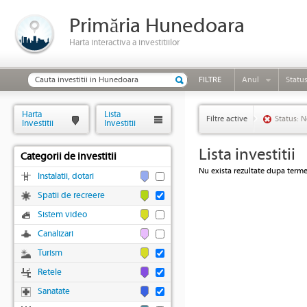
Primăria Hunedoara
Harta interactiva a investitiilor
FILTRE
Anul
Statu
Harta
Lista
Filtre active
Status: N
Investitii
Investitii
Lista investitii
Categorii de investitii
Nu exista rezultate dupa termen
Instalatii, dotari
Spatii de recreere
Sistem video
Canalizari
Turism
Retele
Sanatate